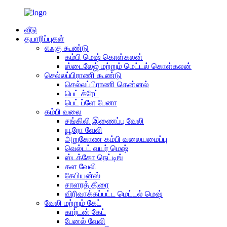
வீடு
தயாரிப்புகள்
எஃகு கூண்டு
கம்பி மெஷ் கொள்கலன்
ஸ்டைலேஜ் மற்றும் மெட்டல் கொள்கலன்
செல்லப்பிராணி கூண்டு
செல்லப்பிராணி கென்னல்
பெட் க்ரேட்
பெட் ப்ளே பேனா
கம்பி வலை
சங்கிலி இணைப்பு வேலி
யூரோ வேலி
அறுகோண கம்பி வலையமைப்பு
வெல்டட் வயர் மெஷ்
ஸ்டக்கோ நெட்டிங்
கள வேலி
கேபியன்ஸ்
சாளரத் திரை
விரிவாக்கப்பட்ட மெட்டல் மெஷ்
வேலி மற்றும் கேட்
கார்டன் கேட்
பேனல் வேலி