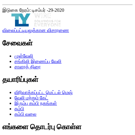
இடுகை நேரம்: டிசம்பர் -29-2020
விலைப்பட்டியலுக்கான விசாரணை
சேவைகள்
முள்வேலி
சங்கிலி இணைப்பு வேலி
சாளரத் திரை
தயாரிப்புகள்
விரிவாக்கப்பட்ட மெட்டல் மெஷ்
வேலி மற்றும் கேட்
இரும்பு கம்பி நகங்கள்
கம்பி
கம்பி வலை
எங்களை தொடர்பு கொள்ள