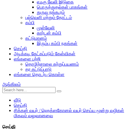
எஃகு வேலி இடுகை
பொருத்துதல்கள் பாகங்கள்
துருவ நங்கூரம்
புல்வெளி மற்றும் தோட்டம்
கம்பி
முள்வேலி
கார்டன் கம்பி
கட்டுமானம்
இரும்பு கம்பி நகங்கள்
செய்தி
அடிக்கடி கேட்கப்படும் கேள்விகள்
எங்களை பற்றி
தொழிற்சாலை சுற்றுப்பயணம்
தர கட்டுப்பாடு
எங்களை தொடர்பு கொள்ள
ஆங்கிலம்
வீடு
செய்தி
சிக்கன் வயர் / ஹெக்ஸகோனல் வயர் செய்ய மூன்று வழிகள்
மிகவும் வலுவானவை
செய்தி