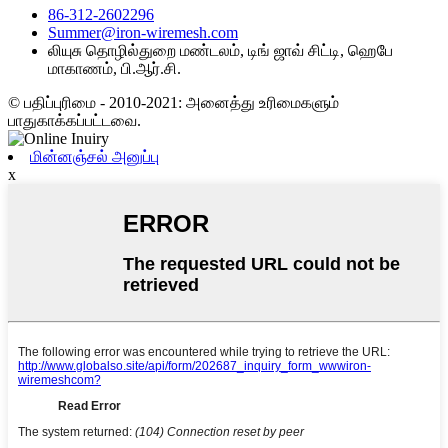
86-312-2602296
Summer@iron-wiremesh.com
லியுசு தொழில்துறை மண்டலம், டிங் ஜாவ் சிட்டி, ஹெபே
மாகாணம், பி.ஆர்.சி.
© பதிப்புரிமை - 2010-2021: அனைத்து உரிமைகளும்
பாதுகாக்கப்பட்டவை.
மின்னஞ்சல் அனுப்பு
x